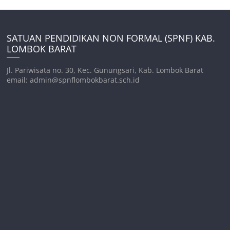
SATUAN PENDIDIKAN NON FORMAL (SPNF) KAB.
LOMBOK BARAT
Jl. Pariwisata no. 30, Kec. Gunungsari, Kab. Lombok Barat
email: admin@spnflombokbarat.sch.id