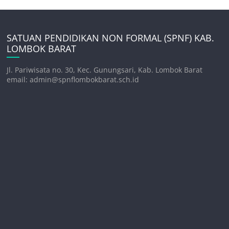
SATUAN PENDIDIKAN NON FORMAL (SPNF) KAB.
LOMBOK BARAT
Jl. Pariwisata no. 30, Kec. Gunungsari, Kab. Lombok Barat
email: admin@spnflombokbarat.sch.id