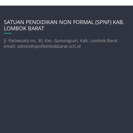
SATUAN PENDIDIKAN NON FORMAL (SPNF) KAB.
LOMBOK BARAT
Jl. Pariwisata no. 30, Kec. Gunungsari, Kab. Lombok Barat
email: admin@spnflombokbarat.sch.id