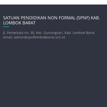
SATUAN PENDIDIKAN NON FORMAL (SPNF) KAB.
LOMBOK BARAT
Jl. Pariwisata no. 30, Kec. Gunungsari, Kab. Lombok Barat
email: admin@spnflombokbarat.sch.id