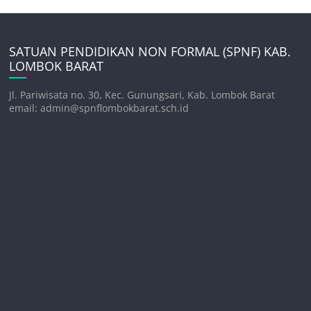
SATUAN PENDIDIKAN NON FORMAL (SPNF) KAB.
LOMBOK BARAT
Jl. Pariwisata no. 30, Kec. Gunungsari, Kab. Lombok Barat
email: admin@spnflombokbarat.sch.id