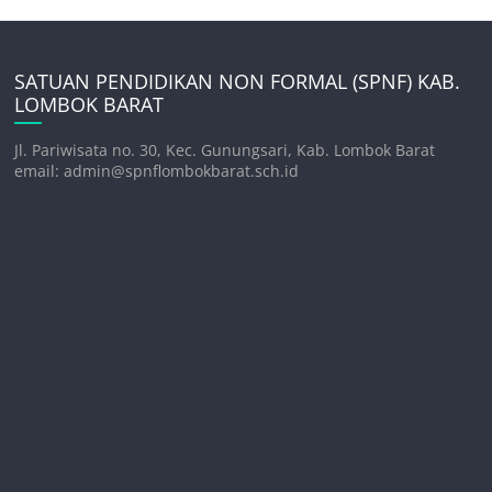
SATUAN PENDIDIKAN NON FORMAL (SPNF) KAB.
LOMBOK BARAT
Jl. Pariwisata no. 30, Kec. Gunungsari, Kab. Lombok Barat
email: admin@spnflombokbarat.sch.id