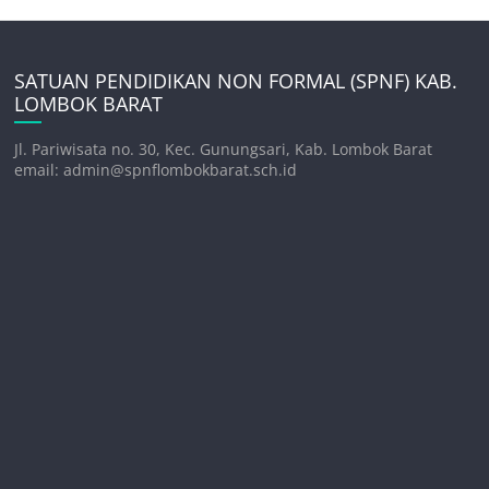
SATUAN PENDIDIKAN NON FORMAL (SPNF) KAB.
LOMBOK BARAT
Jl. Pariwisata no. 30, Kec. Gunungsari, Kab. Lombok Barat
email: admin@spnflombokbarat.sch.id