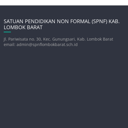
SATUAN PENDIDIKAN NON FORMAL (SPNF) KAB.
LOMBOK BARAT
Jl. Pariwisata no. 30, Kec. Gunungsari, Kab. Lombok Barat
email: admin@spnflombokbarat.sch.id