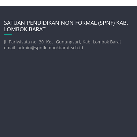
SATUAN PENDIDIKAN NON FORMAL (SPNF) KAB.
LOMBOK BARAT
Jl. Pariwisata no. 30, Kec. Gunungsari, Kab. Lombok Barat
email: admin@spnflombokbarat.sch.id