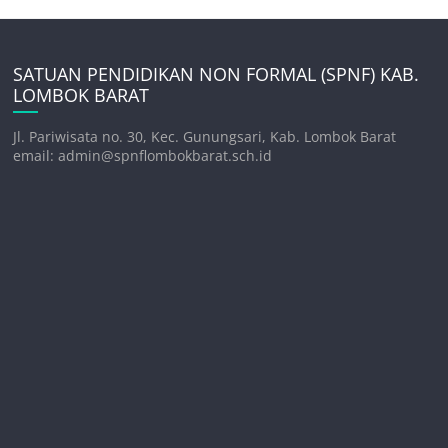
SATUAN PENDIDIKAN NON FORMAL (SPNF) KAB.
LOMBOK BARAT
Jl. Pariwisata no. 30, Kec. Gunungsari, Kab. Lombok Barat
email: admin@spnflombokbarat.sch.id