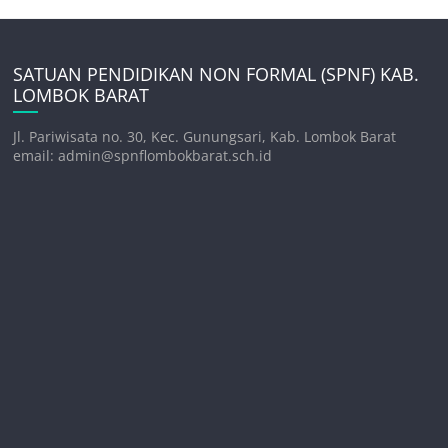
SATUAN PENDIDIKAN NON FORMAL (SPNF) KAB.
LOMBOK BARAT
Jl. Pariwisata no. 30, Kec. Gunungsari, Kab. Lombok Barat
email: admin@spnflombokbarat.sch.id