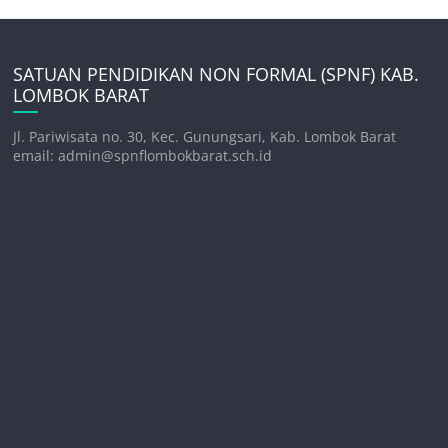
SATUAN PENDIDIKAN NON FORMAL (SPNF) KAB.
LOMBOK BARAT
Jl. Pariwisata no. 30, Kec. Gunungsari, Kab. Lombok Barat
email: admin@spnflombokbarat.sch.id