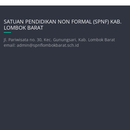
SATUAN PENDIDIKAN NON FORMAL (SPNF) KAB.
LOMBOK BARAT
Jl. Pariwisata no. 30, Kec. Gunungsari, Kab. Lombok Barat
email: admin@spnflombokbarat.sch.id