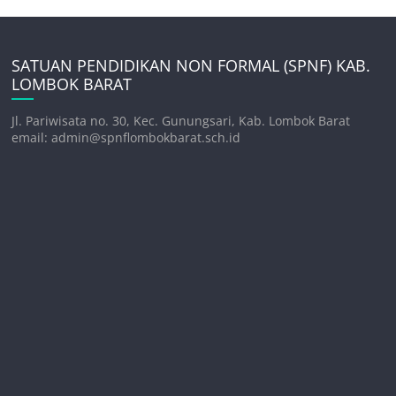
SATUAN PENDIDIKAN NON FORMAL (SPNF) KAB.
LOMBOK BARAT
Jl. Pariwisata no. 30, Kec. Gunungsari, Kab. Lombok Barat
email: admin@spnflombokbarat.sch.id