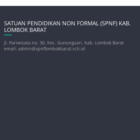
SATUAN PENDIDIKAN NON FORMAL (SPNF) KAB.
LOMBOK BARAT
Jl. Pariwisata no. 30, Kec. Gunungsari, Kab. Lombok Barat
email: admin@spnflombokbarat.sch.id