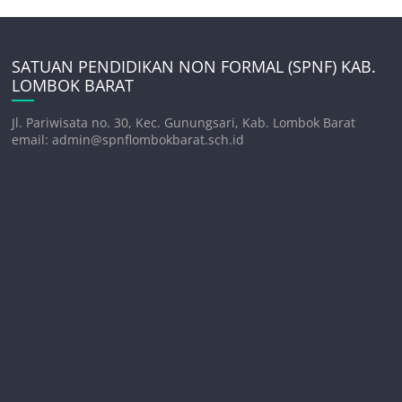
SATUAN PENDIDIKAN NON FORMAL (SPNF) KAB.
LOMBOK BARAT
Jl. Pariwisata no. 30, Kec. Gunungsari, Kab. Lombok Barat
email: admin@spnflombokbarat.sch.id