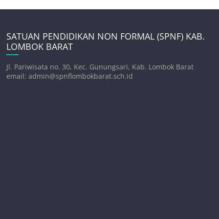
SATUAN PENDIDIKAN NON FORMAL (SPNF) KAB.
LOMBOK BARAT
Jl. Pariwisata no. 30, Kec. Gunungsari, Kab. Lombok Barat
email: admin@spnflombokbarat.sch.id