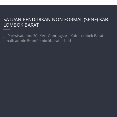
SATUAN PENDIDIKAN NON FORMAL (SPNF) KAB.
LOMBOK BARAT
Jl. Pariwisata no. 30, Kec. Gunungsari, Kab. Lombok Barat
email: admin@spnflombokbarat.sch.id