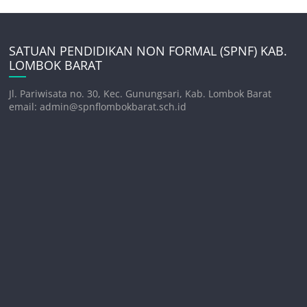
SATUAN PENDIDIKAN NON FORMAL (SPNF) KAB.
LOMBOK BARAT
Jl. Pariwisata no. 30, Kec. Gunungsari, Kab. Lombok Barat
email: admin@spnflombokbarat.sch.id