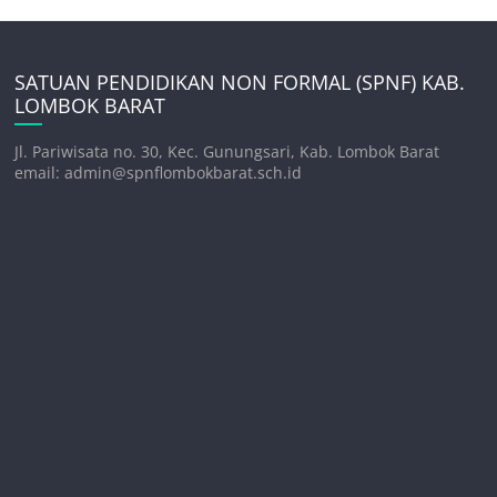
SATUAN PENDIDIKAN NON FORMAL (SPNF) KAB.
LOMBOK BARAT
Jl. Pariwisata no. 30, Kec. Gunungsari, Kab. Lombok Barat
email: admin@spnflombokbarat.sch.id