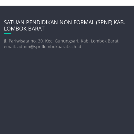
SATUAN PENDIDIKAN NON FORMAL (SPNF) KAB.
LOMBOK BARAT
Jl. Pariwisata no. 30, Kec. Gunungsari, Kab. Lombok Barat
email: admin@spnflombokbarat.sch.id