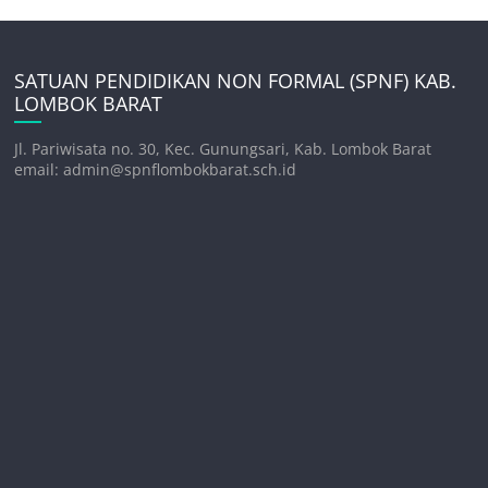
SATUAN PENDIDIKAN NON FORMAL (SPNF) KAB.
LOMBOK BARAT
Jl. Pariwisata no. 30, Kec. Gunungsari, Kab. Lombok Barat
email: admin@spnflombokbarat.sch.id