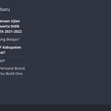
rbaru
anaan Ujian
eserta Didik
TA 2021-2022
ong Belajar?
NF Kabupaten
at?
jar
Personal Brand.
You Build One.