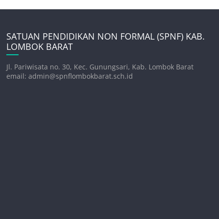
SATUAN PENDIDIKAN NON FORMAL (SPNF) KAB.
LOMBOK BARAT
Jl. Pariwisata no. 30, Kec. Gunungsari, Kab. Lombok Barat
email: admin@spnflombokbarat.sch.id