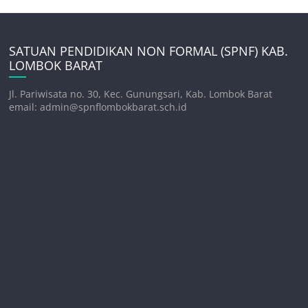
SATUAN PENDIDIKAN NON FORMAL (SPNF) KAB.
LOMBOK BARAT
Jl. Pariwisata no. 30, Kec. Gunungsari, Kab. Lombok Barat
email: admin@spnflombokbarat.sch.id