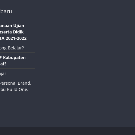
rbaru
anaan Ujian
eserta Didik
TA 2021-2022
ong Belajar?
NF Kabupaten
at?
jar
Personal Brand.
You Build One.