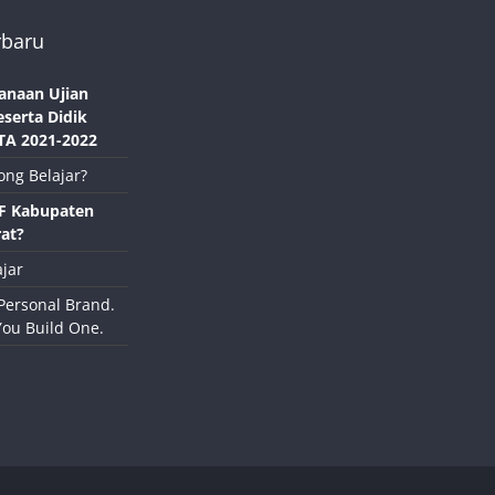
rbaru
anaan Ujian
eserta Didik
TA 2021-2022
ong Belajar?
NF Kabupaten
at?
jar
Personal Brand.
You Build One.