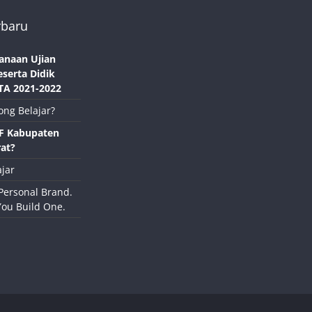
rbaru
anaan Ujian
eserta Didik
TA 2021-2022
ong Belajar?
NF Kabupaten
at?
jar
Personal Brand.
You Build One.