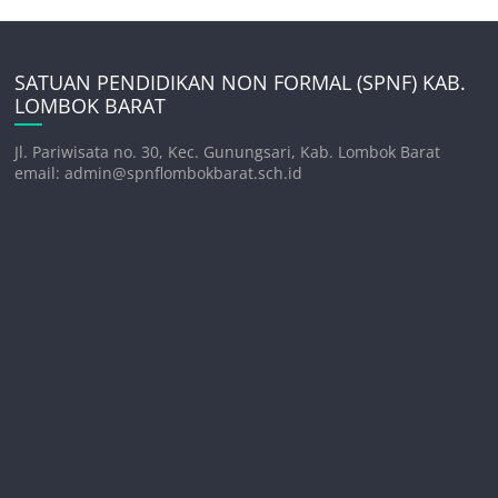
SATUAN PENDIDIKAN NON FORMAL (SPNF) KAB.
LOMBOK BARAT
Jl. Pariwisata no. 30, Kec. Gunungsari, Kab. Lombok Barat
email: admin@spnflombokbarat.sch.id