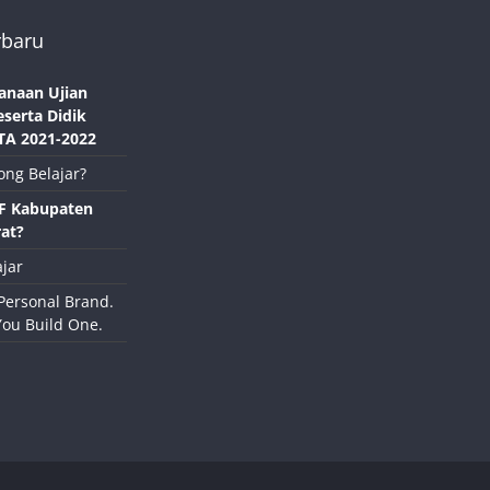
rbaru
anaan Ujian
eserta Didik
TA 2021-2022
ong Belajar?
NF Kabupaten
at?
jar
Personal Brand.
You Build One.