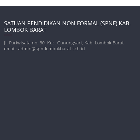
SATUAN PENDIDIKAN NON FORMAL (SPNF) KAB.
LOMBOK BARAT
Jl. Pariwisata no. 30, Kec. Gunungsari, Kab. Lombok Barat
email: admin@spnflombokbarat.sch.id