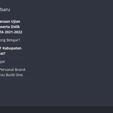
rbaru
anaan Ujian
eserta Didik
TA 2021-2022
ong Belajar?
NF Kabupaten
at?
jar
Personal Brand.
You Build One.