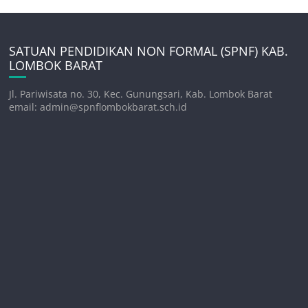
SATUAN PENDIDIKAN NON FORMAL (SPNF) KAB.
LOMBOK BARAT
Jl. Pariwisata no. 30, Kec. Gunungsari, Kab. Lombok Barat
email: admin@spnflombokbarat.sch.id