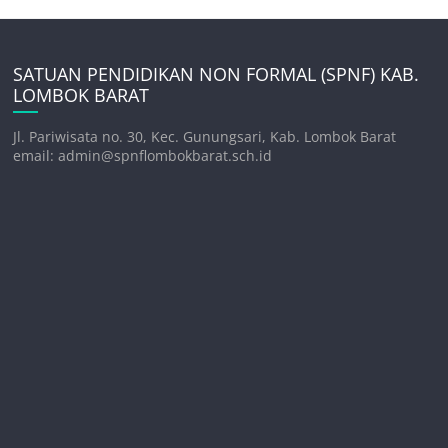
SATUAN PENDIDIKAN NON FORMAL (SPNF) KAB.
LOMBOK BARAT
Jl. Pariwisata no. 30, Kec. Gunungsari, Kab. Lombok Barat
email: admin@spnflombokbarat.sch.id