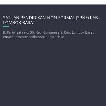
SATUAN PENDIDIKAN NON FORMAL (SPNF) KAB.
LOMBOK BARAT
Jl. Pariwisata no. 30, Kec. Gunungsari, Kab. Lombok Barat
email: admin@spnflombokbarat.sch.id