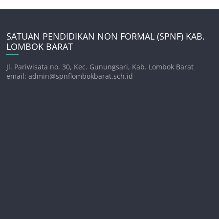
SATUAN PENDIDIKAN NON FORMAL (SPNF) KAB.
LOMBOK BARAT
Jl. Pariwisata no. 30, Kec. Gunungsari, Kab. Lombok Barat
email: admin@spnflombokbarat.sch.id