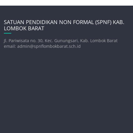
SATUAN PENDIDIKAN NON FORMAL (SPNF) KAB.
LOMBOK BARAT
Jl. Pariwisata no. 30, Kec. Gunungsari, Kab. Lombok Barat
email: admin@spnflombokbarat.sch.id