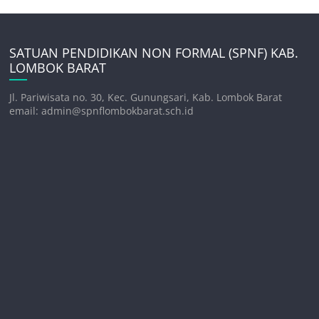
SATUAN PENDIDIKAN NON FORMAL (SPNF) KAB.
LOMBOK BARAT
Jl. Pariwisata no. 30, Kec. Gunungsari, Kab. Lombok Barat
email: admin@spnflombokbarat.sch.id