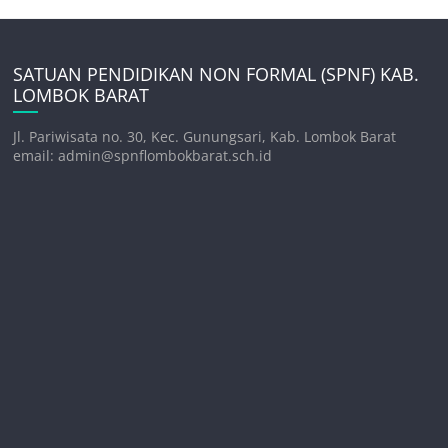
SATUAN PENDIDIKAN NON FORMAL (SPNF) KAB.
LOMBOK BARAT
Jl. Pariwisata no. 30, Kec. Gunungsari, Kab. Lombok Barat
email: admin@spnflombokbarat.sch.id