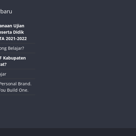
rbaru
anaan Ujian
eserta Didik
TA 2021-2022
ong Belajar?
NF Kabupaten
at?
jar
Personal Brand.
You Build One.