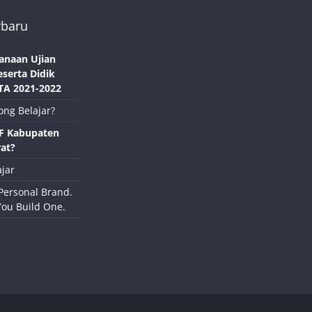
rbaru
anaan Ujian
eserta Didik
TA 2021-2022
ong Belajar?
NF Kabupaten
at?
jar
Personal Brand.
You Build One.