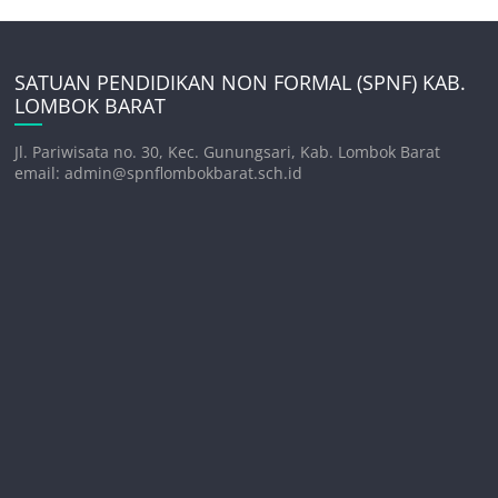
SATUAN PENDIDIKAN NON FORMAL (SPNF) KAB.
LOMBOK BARAT
Jl. Pariwisata no. 30, Kec. Gunungsari, Kab. Lombok Barat
email: admin@spnflombokbarat.sch.id