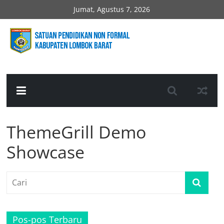
Skip
Jumat, Agustus 7, 2026
to
content
SPNF
Lombok
Barat
ThemeGrill Demo
Website
Resmi
Showcase
SPNF
Lombok
Barat
Pos-pos Terbaru