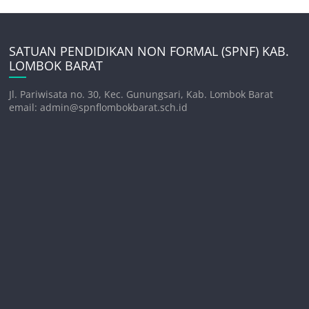
SATUAN PENDIDIKAN NON FORMAL (SPNF) KAB.
LOMBOK BARAT
Jl. Pariwisata no. 30, Kec. Gunungsari, Kab. Lombok Barat
email: admin@spnflombokbarat.sch.id