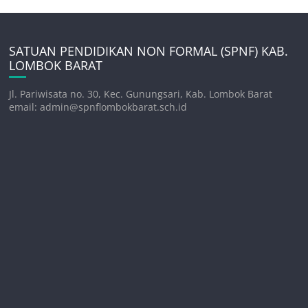
SATUAN PENDIDIKAN NON FORMAL (SPNF) KAB.
LOMBOK BARAT
Jl. Pariwisata no. 30, Kec. Gunungsari, Kab. Lombok Barat
email: admin@spnflombokbarat.sch.id