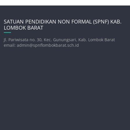
SATUAN PENDIDIKAN NON FORMAL (SPNF) KAB.
LOMBOK BARAT
Jl. Pariwisata no. 30, Kec. Gunungsari, Kab. Lombok Barat
email: admin@spnflombokbarat.sch.id