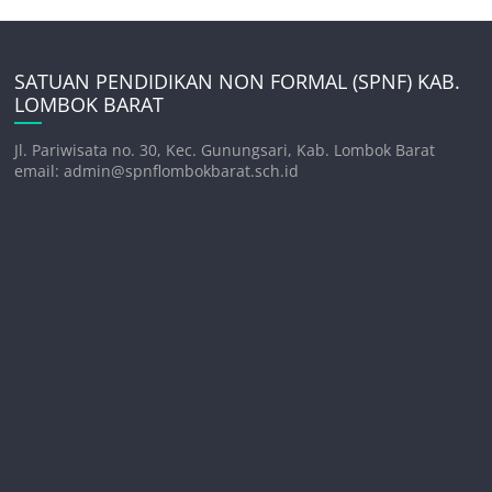
SATUAN PENDIDIKAN NON FORMAL (SPNF) KAB.
LOMBOK BARAT
Jl. Pariwisata no. 30, Kec. Gunungsari, Kab. Lombok Barat
email: admin@spnflombokbarat.sch.id