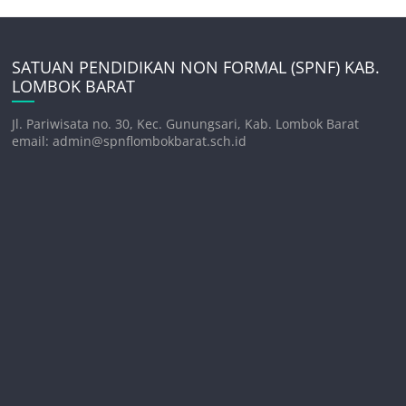
SATUAN PENDIDIKAN NON FORMAL (SPNF) KAB.
LOMBOK BARAT
Jl. Pariwisata no. 30, Kec. Gunungsari, Kab. Lombok Barat
email: admin@spnflombokbarat.sch.id