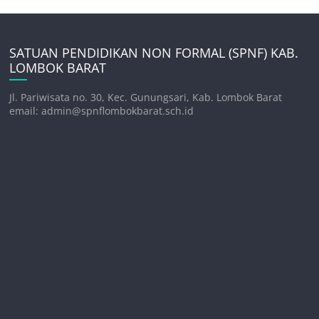
SATUAN PENDIDIKAN NON FORMAL (SPNF) KAB.
LOMBOK BARAT
Jl. Pariwisata no. 30, Kec. Gunungsari, Kab. Lombok Barat
email: admin@spnflombokbarat.sch.id