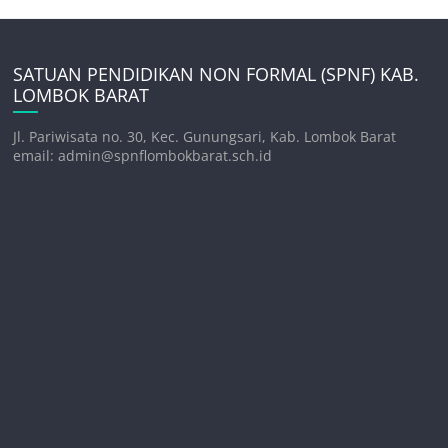
SATUAN PENDIDIKAN NON FORMAL (SPNF) KAB.
LOMBOK BARAT
Jl. Pariwisata no. 30, Kec. Gunungsari, Kab. Lombok Barat
email: admin@spnflombokbarat.sch.id